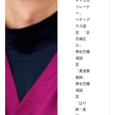
ディカル
トレーナ
ー」
ペディグ
ラス認
定 「足
爪補正
士」
厚生労働
省認
定
「柔道整
復師」
厚生労働
省認
定
「はり
師・灸