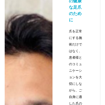
の健康
な足爪
のため
に
爪を正常
にする施
術だけで
はなく、
患者様と
のコミュ
ニケーシ
ョンを大
切にしな
がら、ご
自身に適
した爪の