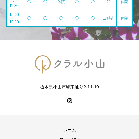
~
◯
◯
休院
◯
◯
◯
休院
11:30
15:00
~
◯
◯
◯
◯
◯
17時迄
休院
19:30
栃木県小山市駅東通り2-11-19
ホーム