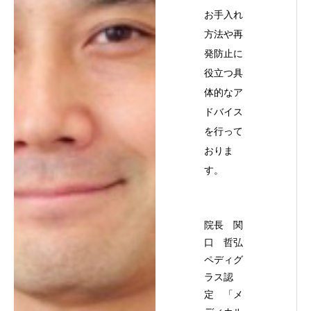
お手入れ
方法や再
発防止に
役立つ具
体的なア
ドバイス
を行って
おりま
す。
院長 関
口 哲弘
ペディグ
ラス認
定 「メ