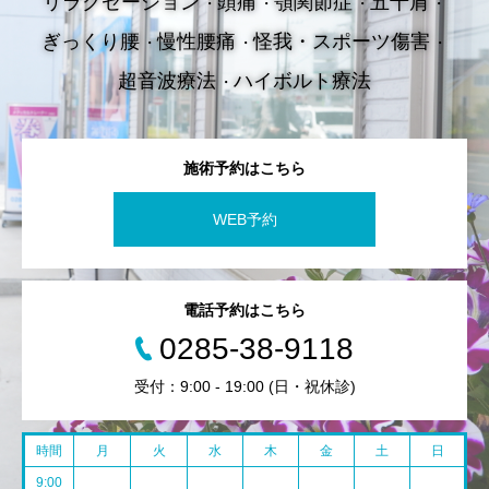
リラクゼーション
頭痛
顎関節症
五十肩
ぎっくり腰
慢性腰痛
怪我・スポーツ傷害
超音波療法
ハイボルト療法
施術予約はこちら
WEB予約
電話予約はこちら
0285-38-9118
受付：9:00 - 19:00 (日・祝休診)
時間
月
火
水
木
金
土
日
9:00